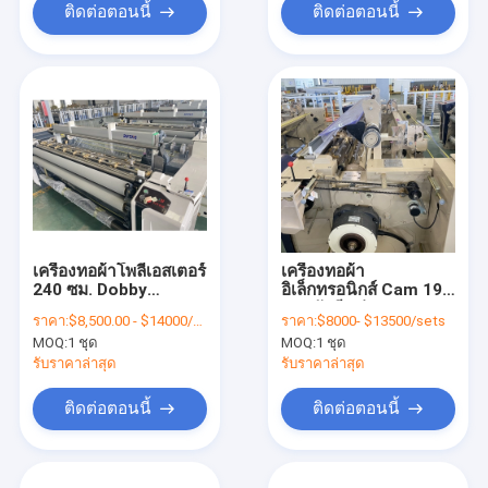
ติดต่อตอนนี้
ติดต่อตอนนี้
เครื่องทอผ้าโพลีเอสเตอร์
เครื่องทอผ้า
240 ซม. Dobby
อิเล็กทรอนิกส์ Cam 190
Shedding Water Jet
ซม. หัวฉีดคู่ Weft
ราคา:
$8,500.00 - $14000/sets
ราคา:
$8000- $13500/sets
Loom
Feeder Water Jet
MOQ:
1 ชุด
MOQ:
1 ชุด
Loom
รับราคาล่าสุด
รับราคาล่าสุด
ติดต่อตอนนี้
ติดต่อตอนนี้