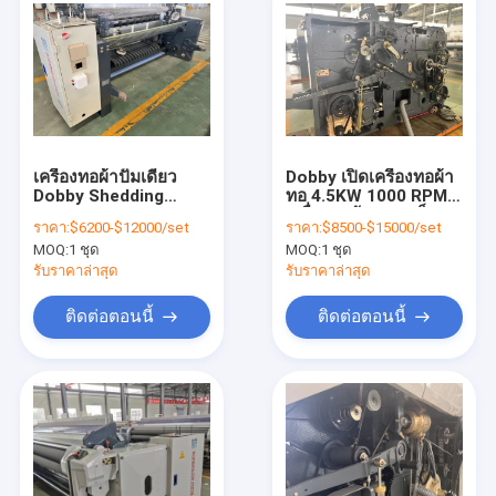
เครื่องทอผ้าปั๊มเดี่ยว
Dobby เปิดเครื่องทอผ้า
Dobby Shedding
ทอ 4.5KW 1000 RPM
Double Cloth Water
เครื่องทอผ้าความเร็วสูง
ราคา:
$6200-$12000/set
ราคา:
$8500-$15000/set
Jet Power Loom
MOQ:
1 ชุด
MOQ:
1 ชุด
รับราคาล่าสุด
รับราคาล่าสุด
ติดต่อตอนนี้
ติดต่อตอนนี้
บ้าน
ผลิตภัณฑ์
เกี่ยวกับเรา