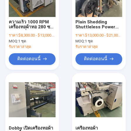
ติดต่อเรา
ความเร็ว 1000 RPM
Plain Shedding
เครื่องทอผ้าทอ 280 ซม.
Shuttleless Power
เครื่องทอผ้า
Dobby เปิด Water Jet
Loom Water Jet
ราคา:
$8,300.00 - $13,000.00/sets
ราคา:
$13,000.00 - $21,000.00/sets
สิ่งทอ Machine
เครื่องทอผ้าสิ่งทอ
MOQ:
1 ชุด
MOQ:
1 ชุด
230cm
แอร์ เจ็ท ลูมส์
รับราคาล่าสุด
รับราคาล่าสุด
เครื่องทอผ้า
ติดต่อตอนนี้
ติดต่อตอนนี้
Water Jet Looms อะไหล่
เครื่องทอผ้า
อิเล็กทรอนิกส์ Dobby Loom
เครื่องจักรไม่ทอ
เครื่องสางสิ่งทอ
Dobby เปิดเครื่องทอผ้า
เครื่องทอผ้า