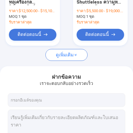
ทอเครื่องกล
Shuttleless ความหนา
เครื่องทอผ้าขนาดเล็ก
อิเล็กทรอนิกส์ 170cm
แน่นสูงหน้าแรกเครื่อง
ราคา:
$12,500.00 - $15,100.00/sets
ราคา:
$5,500.00 - $19,000.00/sets
Water Jet Loom
ทอผ้า 1000 รอบต่อนาที
MOQ:
เครื่องทอผ้าแอร์เจ็ท
1 ชุด
MOQ:
1 ชุด
รับราคาล่าสุด
รับราคาล่าสุด
เครื่องทอผ้าความเร็วสูง
ติดต่อตอนนี้
ติดต่อตอนนี้
อะไหล่เครื่องทอผ้าแอร์เจ็ท
ดูเพิ่มเติม
เครื่องทอผ้าดำน้ำ
ฝากข้อความ
เราจะตอบกลับอย่างรวดเร็ว