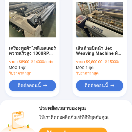
เครื่องทอผ้าโพลีเอสเตอร์
เส้นด้ายบิดน้ำ Jet
ความเร็วสูง 1000RPM
Weaving Machine ผ้า
2.1m Water Jet
Ultrafine Power
ราคา:
$8900- $14000/sets
ราคา:
$9,800.00 - $15000/sets
Power Loom
Loom Machine
MOQ:
1 ชุด
MOQ:
1 ชุด
รับราคาล่าสุด
รับราคาล่าสุด
ติดต่อตอนนี้
ติดต่อตอนนี้
ประหยัดเวลาของคุณ
ให้เราติดต่อผลิตภัณฑ์ที่ดีที่สุดกับคุณ