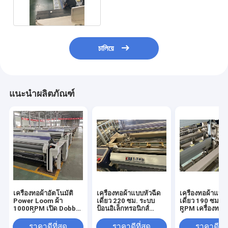
চালিয়ে
แนะนำผลิตภัณฑ์
เครื่องทอผ้าอัตโนมัติ
เครื่องทอผ้าแบบหัวฉีด
เครื่องทอผ้าแบบป
Power Loom ผ้า
เดี่ยว 220 ซม. ระบบ
เดี่ยว 190 ซม. 
1000RPM เปิด Dobby
ป้อนอิเล็กทรอนิกส์
RPM เครื่องทอผ้
ความเร็วสูง
Water Jet Loom
น้ำ
ราคาดีที่สุด
ราคาดีที่สุด
ราคาดีที่ส