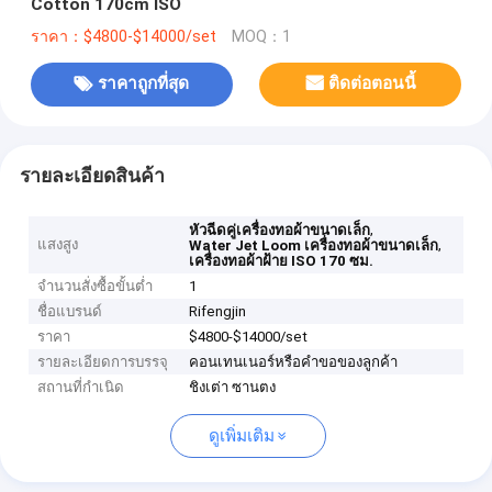
Cotton 170cm ISO
ราคา：$4800-$14000/set
MOQ：1
ราคาถูกที่สุด
ติดต่อตอนนี้
รายละเอียดสินค้า
,
หัวฉีดคู่เครื่องทอผ้าขนาดเล็ก
แสงสูง
,
Water Jet Loom เครื่องทอผ้าขนาดเล็ก
เครื่องทอผ้าฝ้าย ISO 170 ซม.
จำนวนสั่งซื้อขั้นต่ำ
1
ชื่อแบรนด์
Rifengjin
ราคา
$4800-$14000/set
รายละเอียดการบรรจุ
คอนเทนเนอร์หรือคำขอของลูกค้า
สถานที่กำเนิด
ชิงเต่า ซานตง
ดูเพิ่มเติม