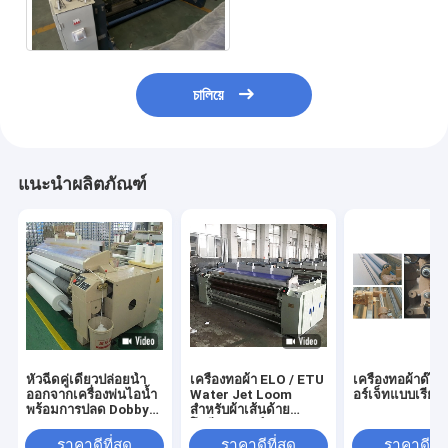
চালিয়ে
แนะนำผลิตภัณฑ์
หัวฉีดคู่เดี่ยวปล่อยน้ำ
เครื่องทอผ้า ELO / ETU
เครื่องทอผ้าด๊อบ
ออกจากเครื่องพ่นไอน้ำ
Water Jet Loom
อร์เจ็ทแบบเรีย
พร้อมการปลด Dobby
สำหรับผ้าเส้นด้าย
Cam แบบธรรมดา
โพลีเอสเตอร์
ราคาดีที่สุด
ราคาดีที่สุด
ราคาดีที่ส