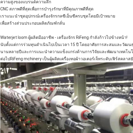
ความสูงของแบรนด์ความลึก
CNC สภาพดีที่สุดเพื่อการบำรุงรักษาที่มีคุณภาพดีที่สุด
เราแนะนำชุดอุปกรณ์เครื่องจักรกลซีเอ็นซีครบชุดโดยมีเป้าหมาย
เพื่อสร้างส่วนประกอบผลิตภัณฑ์กลั่น
Waterjet loom ผู้ผลิตมืออาชีพ - เครื่องจักร RiFeng กำลังก้าวไปข้างหน้า!
นับตั้งแต่การร่วมทุนดำเนินไปเป็นเวลา 15 ปี โดยอาศัยการสะสมและวั
นานหลายปีและการแนะนำความแข็งแกร่งด้านการวิจัยและพัฒนาเทคโนโลยีขั้
ต่อไปRiFeng mchinery เป็นผู้ผลิตเครื่องทอผ้าวอเตอร์เจ็ทระดับเฟิร์สคลาส