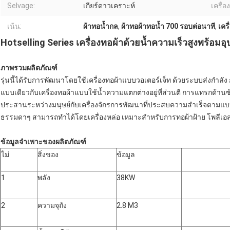
Selvage:
เกียร์ดาวเคราะห์
เครื่อ
เน้น:
ผ้าทอน้ำกล
,
ผ้าทอผ้าทอน้ำ 700 รอบต่อนาที
,
เคร
Hotselling Series เครื่องทอผ้าด้วยน้ำความเร็วสูงพร้อมอุ
ภาพรวมผลิตภัณฑ์
รุ่นนี้ได้รับการพัฒนาโดยใช้เครื่องทอผ้าแบบวอเตอร์เจ็ท ด้วยระบบส่งกำล
แบบเดียวกับเครื่องทอผ้าแบบใช้น้ำความแตกต่างอยู่ที่ส่วนตี การแทรกด้า
ประสานระหว่างมนุษย์กับเครื่องจักรการพัฒนาที่ประสบความสำเร็จตามแบบ
ธรรมดาๆ สามารถทำได้โดยเครื่องหล่อ เหมาะสำหรับการทอผ้าฝ้าย โพลีเอ
ข้อมูลจำเพาะของผลิตภัณฑ์
ไม่
สิ่งของ
ข้อมูล
1
พลัง
38KW
2
ความจุถัง
2.8 M3