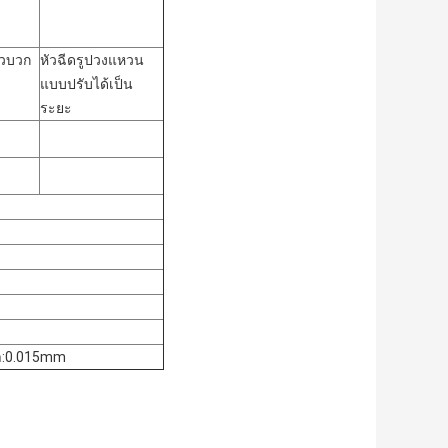
้ยวบวก
หัวฉีดรูปวงแหวน
แบบปรับได้เป็น
ระยะ
่ำ:0.015mm