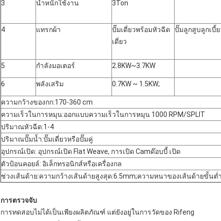
3
น้ำหนักใช้งาน
3Ton
4
แทรกผ้า
ปั๊มเดี่ยวพร้อมหัวฉีด
ปั๊มลูกสูบลูกเบี
เดี่ยว
5
กำลังมอเตอร์
2.8KW~3.7KW
6
พลังเสริม
0.7KW ~ 1.5KW;
ความกว้างของกก:170-360 cm
ความเร็วในการหมุน:ออกแบบความเร็วในการหมุน 1000 RPM/SPLIT
ปริมาณหัวฉีด:1-4
ปริมาณปั๊มน้ำ:ปั๊มเดี่ยวหรือปั๊มคู่
อุปกรณ์เปิด: อุปกรณ์เปิด Flat Weave, การเปิด Camด๊อบบี้ เปิด
ตัวป้อนคอยล์: อิเล็กทรอนิกส์หรือเครื่องกล
ช่วงเส้นด้าย:ความกว้างเส้นด้ายสูงสุด:6.5mm;ความหนาของเส้นด้ายขั้นต
การตรวจจับ
การทดสอบไม่ได้เป็นเพียงผลิตภัณฑ์ แต่ยังอยู่ในการวัดของ Rifeng